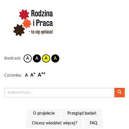
Kontrast:
A
A
A
A
++
+
A
A
Czcionka:
A
O projekcie
Przegląd badań
Chcesz wiedzieć więcej?
FAQ