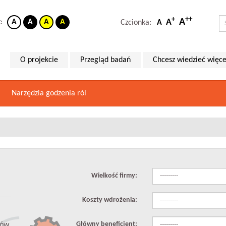
++
+
A
A
t:
A
A
A
A
Czcionka:
A
O projekcie
Przegląd badań
Chcesz wiedzieć więce
Narzędzia godzenia ról
Wielkość firmy:
Koszty wdrożenia:
Główny beneficjent:
ków