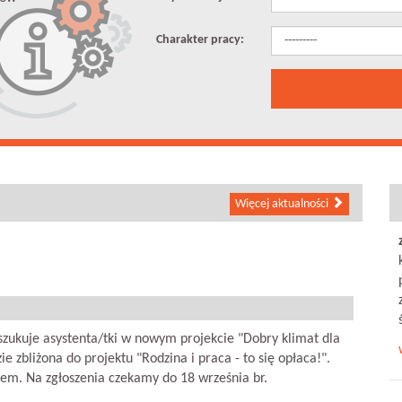
Charakter pracy:
Więcej aktualności
Nab
Doda
oszukuje asystenta/tki w nowym projekcie "Dobry klimat dla
Minis
e zbliżona do projektu "Rodzina i praca - to się opłaca!".
miejs
em. Na zgłoszenia czekamy do 18 września br.
Zach