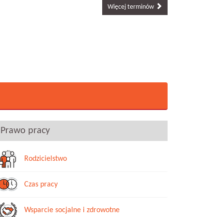
nabór do projektu_starszy administrator.pdf
Więcej terminów
ej
Prawo pracy
Rodzicielstwo
Czas pracy
Wsparcie socjalne i zdrowotne