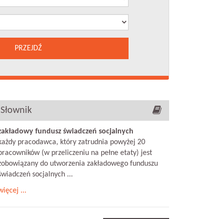
PRZEJDŹ
Słownik
zakładowy fundusz świadczeń socjalnych
każdy pracodawca, który zatrudnia powyżej 20
ór do nowego projektu MRPiPS
pracowników (w przeliczeniu na pełne etaty) jest
zobowiązany do utworzenia zakładowego funduszu
no:
4 września 2020
świadczeń socjalnych ...
terstwo Rodziny, Pracy i Polityki Społecznej poszukuje asystenta/tki
więcej ...
c pracy dobrej jakości", którego tematyka będzie zbliżona do projektu 
ęcamy do zapoznania się z poniższym ogłoszeniem. Na zgłoszenia cze