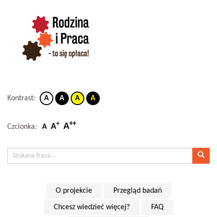
Kontrast:
A
A
A
A
++
+
A
A
Czcionka:
A
O projekcie
Przegląd badań
Chcesz wiedzieć więcej?
FAQ