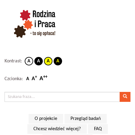
Kontrast:
A
A
A
A
++
+
A
A
Czcionka:
A
O projekcie
Przegląd badań
Chcesz wiedzieć więcej?
FAQ