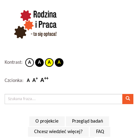
Kontrast:
A
A
A
A
++
+
A
A
Czcionka:
A
O projekcie
Przegląd badań
Chcesz wiedzieć więcej?
FAQ