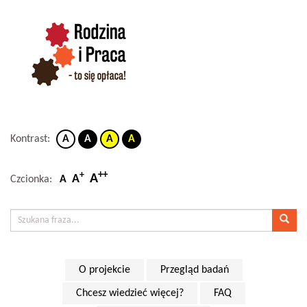
Kontrast:
A
A
A
A
++
+
A
A
Czcionka:
A
O projekcie
Przegląd badań
Chcesz wiedzieć więcej?
FAQ