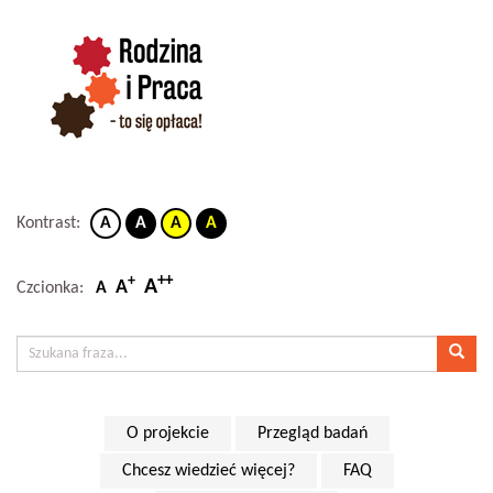
Kontrast:
A
A
A
A
++
+
A
A
Czcionka:
A
O projekcie
Przegląd badań
Chcesz wiedzieć więcej?
FAQ