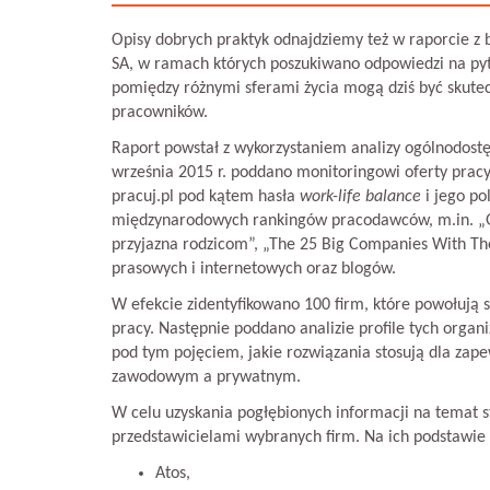
Opisy dobrych praktyk odnajdziemy też w raporcie 
SA, w ramach których poszukiwano odpowiedzi na py
pomiędzy różnymi sferami życia mogą dziś być skute
pracowników.
Raport powstał z wykorzystaniem analizy ogólnodostę
września 2015 r. poddano monitoringowi oferty prac
pracuj.pl pod kątem hasła
work-life balance
i jego po
międzynarodowych rankingów pracodawców, m.in. „Gr
przyjazna rodzicom”, „The 25 Big Companies With The
prasowych i internetowych oraz blogów.
W efekcie zidentyfikowano 100 firm, które powołują 
pracy. Następnie poddano analizie profile tych organi
pod tym pojęciem, jakie rozwiązania stosują dla z
zawodowym a prywatnym.
W celu uzyskania pogłębionych informacji na temat
przedstawicielami wybranych firm. Na ich podstawie 
Atos,