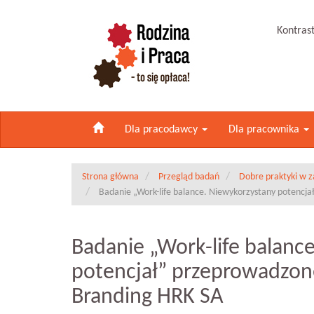
Kontras
Dla pracodawcy
Dla pracownika
Strona główna
Przegląd badań
Dobre praktyki w 
Badanie „Work-life balance. Niewykorzystany potencj
Badanie „Work-life balanc
potencjał” przeprowadzon
Branding HRK SA