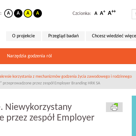
++
+
A
A
t:
A
A
A
A
Czcionka:
A
O projekcie
Przegląd badań
Chcesz wiedzieć więce
Narzędzia godzenia ról
zakresie korzystania z mechanizmów godzenia życia zawodowego i rodzinnego
ał” przeprowadzone przez zespół Employer Branding HRK SA
e. Niewykorzystany
e przez zespół Employer