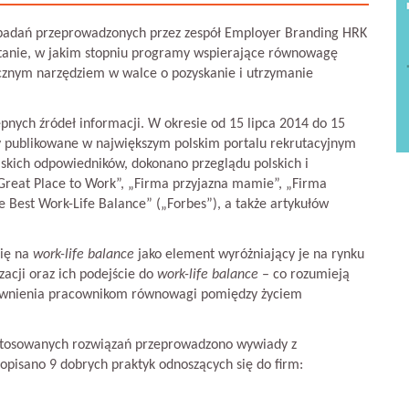
z badań przeprowadzonych przez zespół Employer Branding HRK
tanie, w jakim stopniu programy wspierające równowagę
cznym narzędziem w walce o pozyskanie i utrzymanie
pnych źródeł informacji. W okresie od 15 lipca 2014 do 15
y publikowane w największym polskim portalu rekrutacyjnym
lskich odpowiedników, dokonano przeglądu polskich i
eat Place to Work”, „Firma przyjazna mamie”, „Firma
 Best Work-Life Balance” („Forbes”), a także artykułów
się na
work-life balance
jako element wyróżniający je na rynku
zacji oraz ich podejście do
work-life balance
– co rozumieją
apewnienia pracownikom równowagi pomiędzy życiem
 stosowanych rozwiązań przeprowadzono wywiady z
opisano 9 dobrych praktyk odnoszących się do firm: