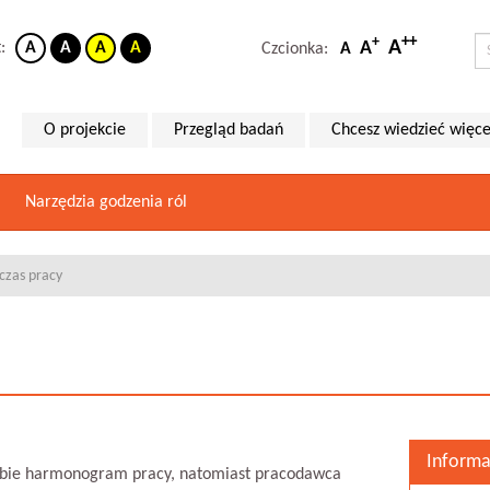
++
+
A
A
t:
A
A
A
A
Czcionka:
A
O projekcie
Przegląd badań
Chcesz wiedzieć więce
Narzędzia godzenia ról
czas pracy
Informa
obie harmonogram pracy, natomiast pracodawca