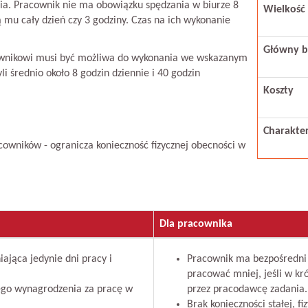
nia. Pracownik nie ma obowiązku spędzania w biurze 8
Wielkość 
ą mu cały dzień czy 3 godziny. Czas na ich wykonanie
Główny b
ownikowi musi być możliwa do wykonania we wskazanym
i średnio około 8 godzin dziennie i 40 godzin
Koszty
Charakte
wników - ogranicza konieczność fizycznej obecności w
Dla pracownika
ająca jedynie dni pracy i
Pracownik ma bezpośredni
pracować mniej, jeśli w kr
ego wynagrodzenia za pracę w
przez pracodawcę zadania.
Brak konieczności stałej, f