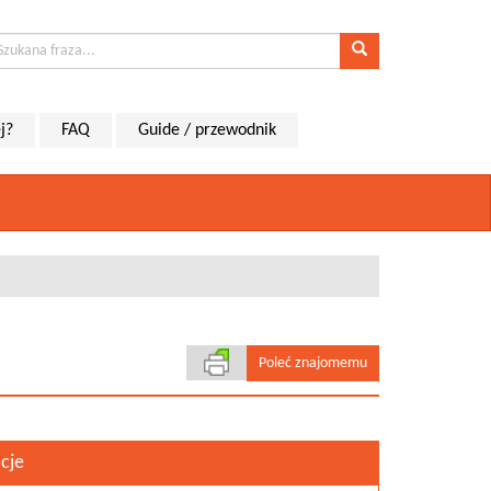
j?
FAQ
Guide / przewodnik
Poleć znajomemu
cje