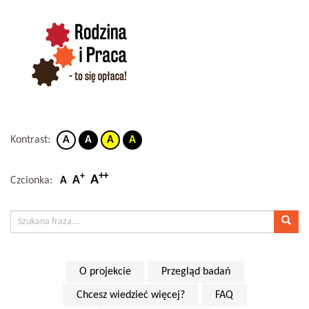
Kontrast:
A
A
A
A
++
+
A
A
Czcionka:
A
O projekcie
Przegląd badań
Chcesz wiedzieć więcej?
FAQ