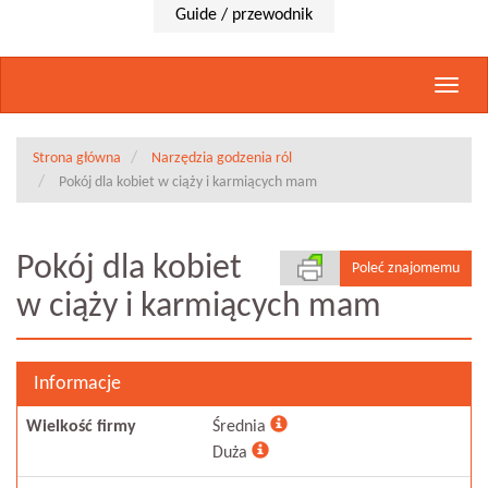
Guide / przewodnik
Rozwi
nawig
Strona główna
Narzędzia godzenia ról
Pokój dla kobiet w ciąży i karmiących mam
Pokój dla kobiet
Poleć znajomemu
w ciąży i karmiących mam
Informacje
Wielkość firmy
Średnia
Duża