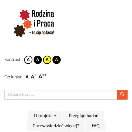
Kontrast:
A
A
A
A
++
+
A
A
Czcionka:
A
O projekcie
Przegląd badań
Chcesz wiedzieć więcej?
FAQ