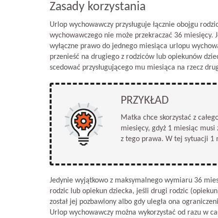
Zasady korzystania
Urlop wychowawczy przysługuje łącznie obojgu rodz
wychowawczego nie może przekraczać 36 miesięcy. J
wyłączne prawo do jednego miesiąca urlopu wychow
przenieść na drugiego z rodziców lub opiekunów dzie
scedować przysługującego mu miesiąca na rzecz drug
PRZYKŁAD
Matka chce skorzystać z całe
miesięcy, gdyż 1 miesiąc musi 
z tego prawa. W tej sytuacji 1
Jedynie wyjątkowo z maksymalnego wymiaru 36 mies
rodzic lub opiekun dziecka, jeśli drugi rodzic (opieku
został jej pozbawiony albo gdy uległa ona ograniczen
Urlop wychowawczy można wykorzystać od razu w cało