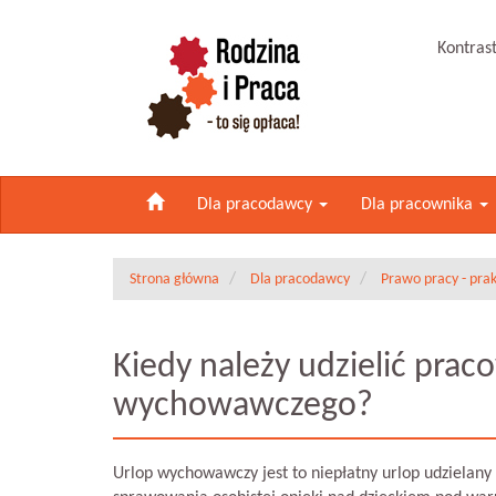
Kontras
Dla pracodawcy
Dla pracownika
Strona główna
Dla pracodawcy
Prawo pracy - pra
Kiedy należy udzielić pra
wychowawczego?
Urlop wychowawczy jest to niepłatny urlop udzielany