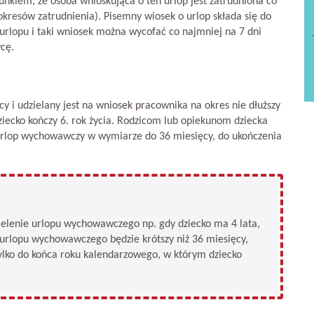
nkiem, że osoba wnioskująca o ten urlop jest zatrudniona co
kresów zatrudnienia). Pisemny wiosek o urlop składa się do
 urlopu i taki wniosek można wycofać co najmniej na 7 dni
cę.
i udzielany jest na wniosek pracownika na okres nie dłuższy
iecko kończy 6. rok życia. Rodzicom lub opiekunom dziecka
rlop wychowawczy w wymiarze do 36 miesięcy, do ukończenia
zielenie urlopu wychowawczego np. gdy dziecko ma 4 lata,
lopu wychowawczego będzie krótszy niż 36 miesięcy,
 tylko do końca roku kalendarzowego, w którym dziecko