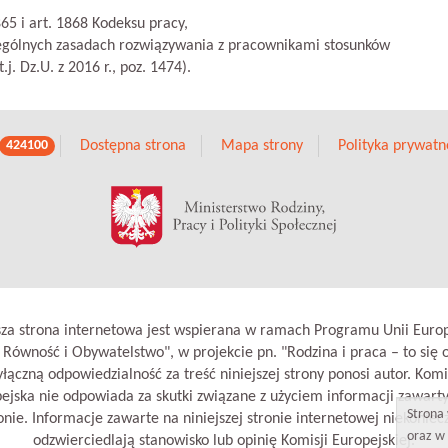
1865 i art. 1868 Kodeksu pracy,
zczególnych zasadach rozwiązywania z pracownikami stosunków
. Dz.U. z 2016 r., poz. 1474).
Dostępna strona
Mapa strony
Polityka prywatn
424100
sza strona internetowa jest wspierana w ramach Programu Unii Europ
 Równość i Obywatelstwo", w projekcie pn. "Rodzina i praca – to się o
łączną odpowiedzialność za treść niniejszej strony ponosi autor. Komi
ejska nie odpowiada za skutki związane z użyciem informacji zawart
Strona 
onie. Informacje zawarte na niniejszej stronie internetowej niekoniec
oraz w 
odzwierciedlają stanowisko lub opinię Komisji Europejskiej.