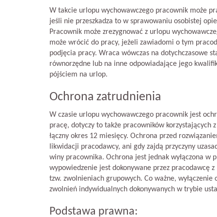
W takcie urlopu wychowawczego pracownik może pra
jeśli nie przeszkadza to w sprawowaniu osobistej opi
Pracownik może zrezygnować z urlopu wychowawczego
może wrócić do pracy, jeżeli zawiadomi o tym praco
podjęcia pracy. Wraca wówczas na dotychczasowe stan
równorzędne lub na inne odpowiadające jego kwalifi
pójściem na urlop.
Ochrona zatrudnienia
W czasie urlopu wychowawczego pracownik jest och
pracę, dotyczy to także pracowników korzystających z
łączny okres 12 miesięcy. Ochrona przed rozwiązani
likwidacji pracodawcy, ani gdy zajdą przyczyny uza
winy pracownika. Ochrona jest jednak wyłączona w pr
wypowiedzenie jest dokonywane przez pracodawcę z 
tzw. zwolnieniach grupowych. Co ważne, wyłączenie o
zwolnień indywidualnych dokonywanych w trybie usta
Podstawa prawna: