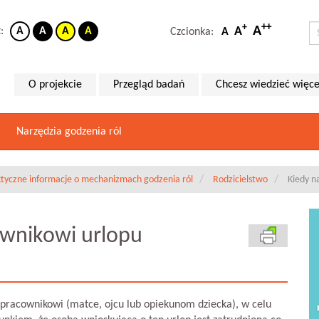
++
+
A
A
t:
A
A
A
A
Czcionka:
A
O projekcie
Przegląd badań
Chcesz wiedzieć więce
Narzędzia godzenia ról
ktyczne informacje o mechanizmach godzenia ról
Rodzicielstwo
Kiedy n
cownikowi urlopu
 pracownikowi (matce, ojcu lub opiekunom dziecka), w celu