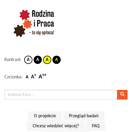
Kontrast:
A
A
A
A
++
+
A
A
Czcionka:
A
O projekcie
Przegląd badań
Chcesz wiedzieć więcej?
FAQ