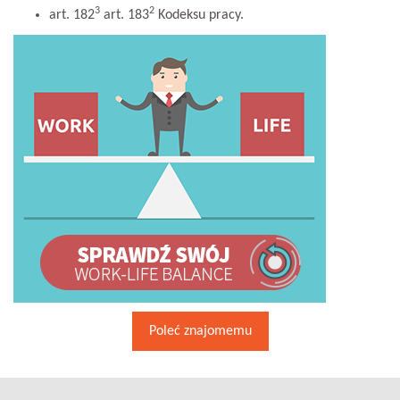
3
2
art. 182
art. 183
Kodeksu pracy.
Poleć znajomemu