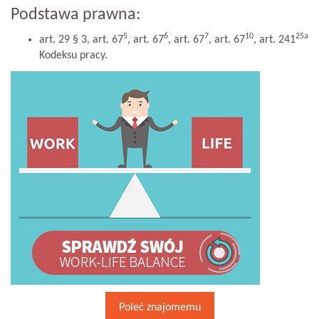
Podstawa prawna:
5
6
7
10
25a
art. 29 § 3, art. 67
, art. 67
, art. 67
, art. 67
, art. 241
Kodeksu pracy.
Poleć znajomemu