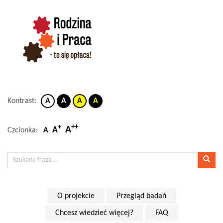
Kontrast:
A
A
A
A
++
+
A
A
Czcionka:
A
O projekcie
Przegląd badań
Chcesz wiedzieć więcej?
FAQ