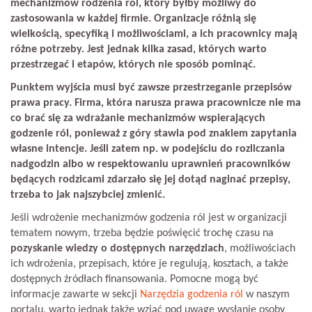
mechanizmów rodzenia ról, który byłby możliwy do
zastosowania w każdej firmie. Organizacje różnią się
wielkością, specyfiką i możliwościami, a ich pracownicy mają
różne potrzeby. Jest jednak kilka zasad, których warto
przestrzegać i etapów, których nie sposób pominąć.
Punktem wyjścia musi być zawsze przestrzeganie przepisów
prawa pracy. Firma, która narusza prawa pracownicze nie ma
co brać się za wdrażanie mechanizmów wspierających
godzenie ról, ponieważ z góry stawia pod znakiem zapytania
własne intencje. Jeśli zatem np. w podejściu do rozliczania
nadgodzin albo w respektowaniu uprawnień pracowników
będących rodzicami zdarzało się jej dotąd naginać przepisy,
trzeba to jak najszybciej zmienić.
Jeśli wdrożenie mechanizmów godzenia ról jest w organizacji
tematem nowym, trzeba będzie poświęcić trochę czasu na
pozyskanie wiedzy o dostępnych narzędziach
, możliwościach
ich wdrożenia, przepisach, które je regulują, kosztach, a także
dostępnych źródłach finansowania. Pomocne mogą być
informacje zawarte w sekcji
Narzędzia godzenia ról
w naszym
portalu, warto jednak także wziąć pod uwagę wysłanie osoby