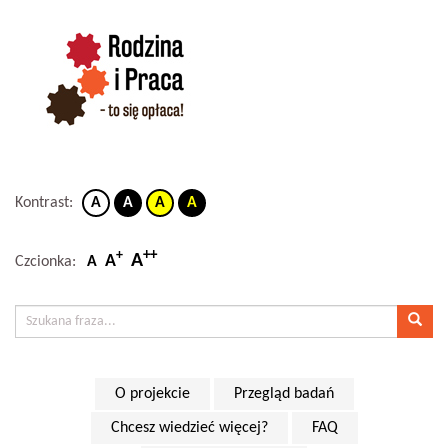
Kontrast:
A
A
A
A
++
+
A
A
Czcionka:
A
O projekcie
Przegląd badań
Chcesz wiedzieć więcej?
FAQ