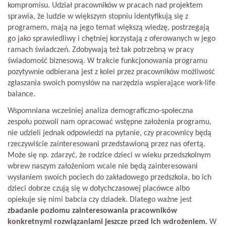
kompromisu. Udział pracowników w pracach nad projektem
sprawia, że ludzie w większym stopniu identyfikują się z
programem, mają na jego temat większą wiedzę, postrzegają
go jako sprawiedliwy i chętniej korzystają z oferowanych w jego
ramach świadczeń. Zdobywają też tak potrzebną w pracy
świadomość biznesową. W trakcie funkcjonowania programu
pozytywnie odbierana jest z kolei przez pracowników możliwość
zgłaszania swoich pomysłów na narzędzia wspierające work-life
balance.
Wspomniana wcześniej analiza demograficzno-społeczna
zespołu pozwoli nam opracować wstępne założenia programu,
nie udzieli jednak odpowiedzi na pytanie, czy pracownicy będą
rzeczywiście zainteresowani przedstawioną przez nas ofertą.
Może się np. zdarzyć, że rodzice dzieci w wieku przedszkolnym
wbrew naszym założeniom wcale nie będą zainteresowani
wysłaniem swoich pociech do zakładowego przedszkola, bo ich
dzieci dobrze czują się w dotychczasowej placówce albo
opiekuje się nimi babcia czy dziadek. Dlatego ważne jest
zbadanie poziomu zainteresowania pracowników
konkretnymi rozwiązaniami jeszcze przed ich wdrożeniem.
W