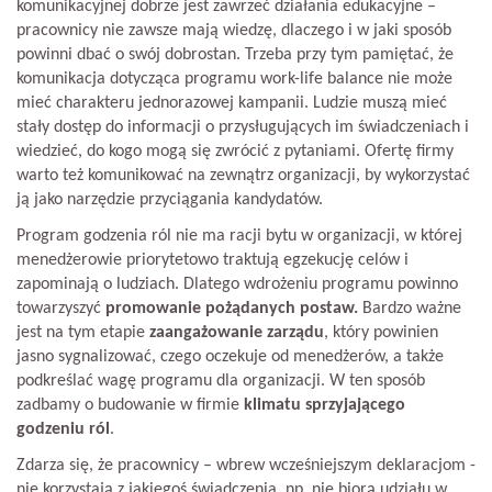
komunikacyjnej dobrze jest zawrzeć działania edukacyjne –
pracownicy nie zawsze mają wiedzę, dlaczego i w jaki sposób
powinni dbać o swój dobrostan. Trzeba przy tym pamiętać, że
komunikacja dotycząca programu work-life balance nie może
mieć charakteru jednorazowej kampanii. Ludzie muszą mieć
stały dostęp do informacji o przysługujących im świadczeniach i
wiedzieć, do kogo mogą się zwrócić z pytaniami. Ofertę firmy
warto też komunikować na zewnątrz organizacji, by wykorzystać
ją jako narzędzie przyciągania kandydatów.
Program godzenia ról nie ma racji bytu w organizacji, w której
menedżerowie priorytetowo traktują egzekucję celów i
zapominają o ludziach. Dlatego wdrożeniu programu powinno
towarzyszyć
promowanie pożądanych postaw.
Bardzo ważne
jest na tym etapie
zaangażowanie zarządu
, który powinien
jasno sygnalizować, czego oczekuje od menedżerów, a także
podkreślać wagę programu dla organizacji. W ten sposób
zadbamy o budowanie w firmie
klimatu sprzyjającego
godzeniu ról
.
Zdarza się, że pracownicy – wbrew wcześniejszym deklaracjom -
nie korzystają z jakiegoś świadczenia, np. nie biorą udziału w